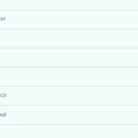
ТИ?
СТІ
ЦІЇ