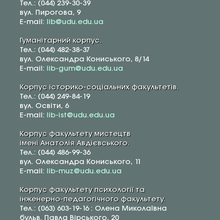
Тел.: (044) 239-30-39
вул. Пирогова, 9
E-mail:
lib@udu.edu.ua
Гуманітарний корпус.
Тел.: (044) 482-38-37
вул. Олександра Кониського, 8/14
E-mail:
lib-gum@udu.edu.ua
Корпус історико-соціальних факультетів.
Тел.: (044) 249-84-19
вул. Освіти, 6
E-mail:
lib-ist@udu.edu.ua
Корпус факультету мистецтв
імені Анатолія Авдієвського.
Тел.: (044) 486-99-36
вул. Олександра Кониського, 11
E-mail:
lib-muz@udu.edu.ua
Корпус факультету психології та
інженерно-педагогічного факультету.
Тел.: (063) 603-19-16 : Олена Миколаївна
бульв. Павла Вірського, 20