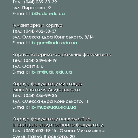
Тел.: (044) 239-30-39
вул. Пирогова, 9
E-mail:
lib@udu.edu.ua
Гуманітарний корпус.
Тел.: (044) 482-38-37
вул. Олександра Кониського, 8/14
E-mail:
lib-gum@udu.edu.ua
Корпус історико-соціальних факультетів.
Тел.: (044) 249-84-19
вул. Освіти, 6
E-mail:
lib-ist@udu.edu.ua
Корпус факультету мистецтв
імені Анатолія Авдієвського.
Тел.: (044) 486-99-36
вул. Олександра Кониського, 11
E-mail:
lib-muz@udu.edu.ua
Корпус факультету психології та
інженерно-педагогічного факультету.
Тел.: (063) 603-19-16 : Олена Миколаївна
бульв. Павла Вірського, 20