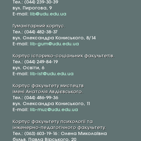
Тел.: (044) 239-30-39
вул. Пирогова, 9
E-mail:
lib@udu.edu.ua
Гуманітарний корпус.
Тел.: (044) 482-38-37
вул. Олександра Кониського, 8/14
E-mail:
lib-gum@udu.edu.ua
Корпус історико-соціальних факультетів.
Тел.: (044) 249-84-19
вул. Освіти, 6
E-mail:
lib-ist@udu.edu.ua
Корпус факультету мистецтв
імені Анатолія Авдієвського.
Тел.: (044) 486-99-36
вул. Олександра Кониського, 11
E-mail:
lib-muz@udu.edu.ua
Корпус факультету психології та
інженерно-педагогічного факультету.
Тел.: (063) 603-19-16 : Олена Миколаївна
бульв. Павла Вірського, 20