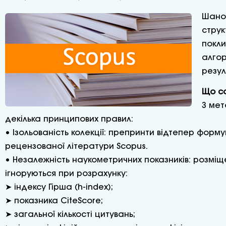
Шанов
струк
покли
алгор
резул
Що са
З мет
декілька принципових правил:
• Ізольованість колекції: препринти відтепер фор
рецензованої літератури Scopus.
• Незалежність наукометричних показників: розміще
ігноруються при розрахунку:
➤ індексу Гірша (h-index);
➤ показника CiteScore;
➤ загальної кількості цитувань;