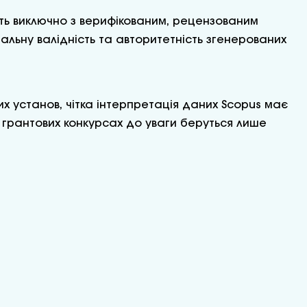
ють виключно з верифікованим, рецензованим
альну валідність та авторитетність згенерованих
их установ, чітка інтерпретація даних Scopus має
у грантових конкурсах до уваги беруться лише