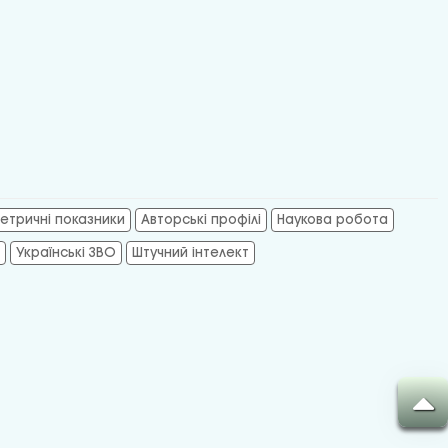
етричні показники
Авторські профілі
Наукова робота
Українські ЗВО
Штучний інтелект