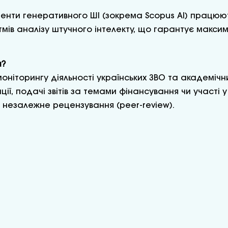
ументи генеративного ШІ (зокрема Scopus AI) працю
мів аналізу штучного інтелекту, що гарантує максим
и?
моніторингу діяльності українських ЗВО та академічн
ї, подачі звітів за темами фінансування чи участі 
и незалежне рецензування (peer-review).