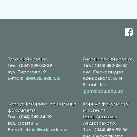
Головний корпус.
Гуманітарний корпус.
Тел.: (044) 239-30-39
Тел.: (044) 482-38-37
вул. Пирогова, 9
вул. Олександра
E-mail:
lib@udu.edu.ua
Кониського, 8/14
E-mail:
lib-
gum@udu.edu.ua
Корпус історико-соціальних
Корпус факультету
факультетів.
мистецтв
Тел.: (044) 249-84-19
імені Анатолія
вул. Освіти, 6
Авдієвського.
E-mail:
lib-ist@udu.edu.ua
Тел.: (044) 486-99-36
вул. Олександра