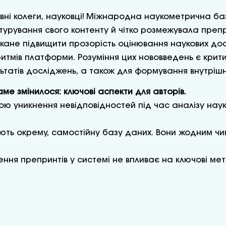
ні колеги, науковці! Міжнародна наукометрична ба
турування свого контенту й чітко розмежувала препр
кане підвищити прозорість оцінювання наукових дос
итмів платформи. Розуміння цих нововведень є крит
ьтатів досліджень, а також для формування внутрішньо
ме змінилося: ключові аспекти для авторів.
ою уникнення невідповідностей під час аналізу наук
мують окрему, самостійну базу даних. Вони жодним ч
ння препринтів у системі не впливає на ключові мет