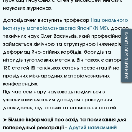
публікації наукових статей у високорейтингових
наукових журналах.
Доповідачем виступить професор
Національного
інституту матеріалознавства Японії (NIMS)
, доктор
ЗАПИТАЙ БІБЛІОТЕКАРЯ
технічних наук Олег Васильків, який професійно
займається хімічною та структурною інженерією
деформаційно-стійких карбідів, боридів та
нітридів тугоплавких металів. Він також є автором
130 статей ISI та кількох сотень презентацій на
провідних міжнародних матеріалознавчих
конференціях.
Під час семінару науковець поділиться з
учасниками власним досвідом проведення
досліджень, підготовки та написання статей.
➤ Більше інформації про захід та покликання для
попередньої реєстрації -
Другий навчальний