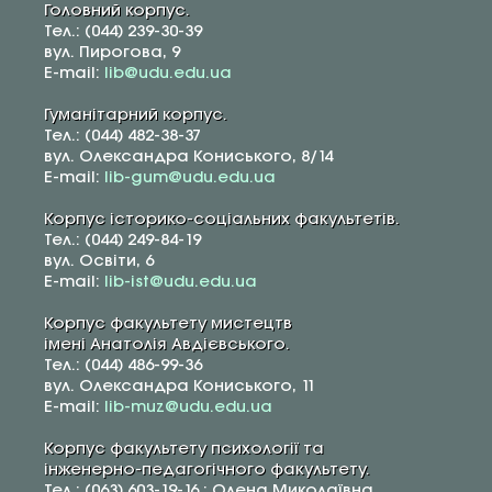
Головний корпус.
Тел.: (044) 239-30-39
вул. Пирогова, 9
E-mail:
lib@udu.edu.ua
Гуманітарний корпус.
Тел.: (044) 482-38-37
вул. Олександра Кониського, 8/14
E-mail:
lib-gum@udu.edu.ua
Корпус історико-соціальних факультетів.
Тел.: (044) 249-84-19
вул. Освіти, 6
E-mail:
lib-ist@udu.edu.ua
Корпус факультету мистецтв
імені Анатолія Авдієвського.
Тел.: (044) 486-99-36
вул. Олександра Кониського, 11
E-mail:
lib-muz@udu.edu.ua
Корпус факультету психології та
інженерно-педагогічного факультету.
Тел.: (063) 603-19-16 : Олена Миколаївна