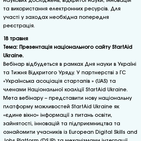
наукових досліджень, відкритої науки, інновацій
та використання електронних ресурсів. Для
участі у заходах необхідна попередня
реєстрація.
18 травня
Тема: Презентація національного сайту StartAid
Ukraine.
Вебінар відбудеться в рамках Дня науки в Україні
та Тижня Відкритого Уряду. У партнерстві з ГС
«Українська асоціація стартапів » (UAS) та
членами Національної коаліції StartAid Ukraine.
Мета вебінару – представити нову національну
платформу можливостей StartAid Ukraine як
«єдине вікно» інформації з питань освіти,
зайнятості, інновацій та підприємництва та
ознайомити учасників із European Digital Skills and
Jobs Platform (DSJP) та механізмами інтеграції