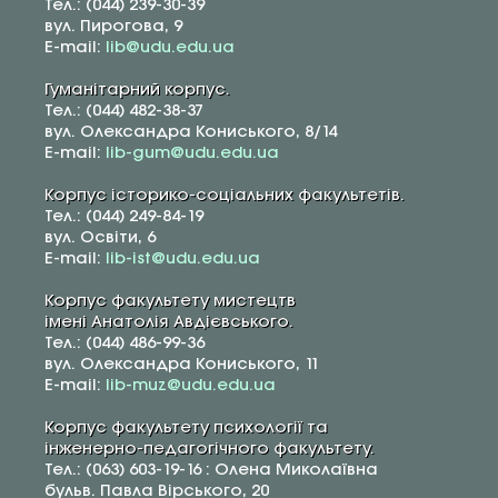
Тел.: (044) 239-30-39
вул. Пирогова, 9
E-mail:
lib@udu.edu.ua
Гуманітарний корпус.
Тел.: (044) 482-38-37
вул. Олександра Кониського, 8/14
E-mail:
lib-gum@udu.edu.ua
Корпус історико-соціальних факультетів.
Тел.: (044) 249-84-19
вул. Освіти, 6
E-mail:
lib-ist@udu.edu.ua
Корпус факультету мистецтв
імені Анатолія Авдієвського.
Тел.: (044) 486-99-36
вул. Олександра Кониського, 11
E-mail:
lib-muz@udu.edu.ua
Корпус факультету психології та
інженерно-педагогічного факультету.
Тел.: (063) 603-19-16 : Олена Миколаївна
бульв. Павла Вірського, 20