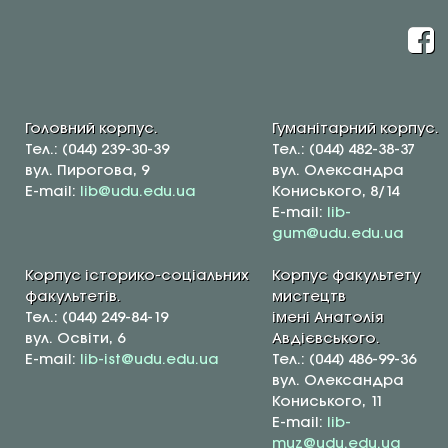
Головний корпус.
Гуманітарний корпус.
Тел.: (044) 239-30-39
Тел.: (044) 482-38-37
вул. Пирогова, 9
вул. Олександра
E-mail:
lib@udu.edu.ua
Кониського, 8/14
E-mail:
lib-
gum@udu.edu.ua
Корпус історико-соціальних
Корпус факультету
факультетів.
мистецтв
Тел.: (044) 249-84-19
імені Анатолія
вул. Освіти, 6
Авдієвського.
E-mail:
lib-ist@udu.edu.ua
Тел.: (044) 486-99-36
вул. Олександра
Кониського, 11
E-mail:
lib-
muz@udu.edu.ua