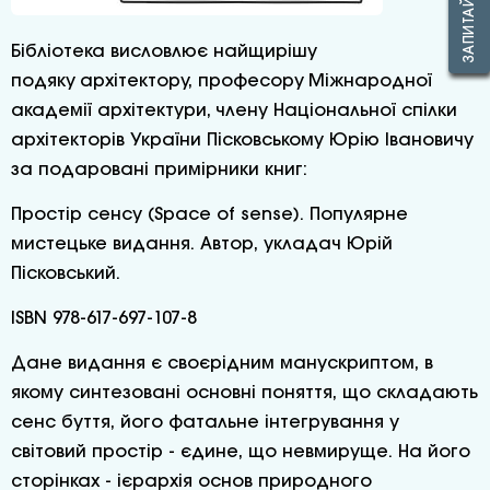
Бібліотека висловлює найщирішу
подяку архітектору, професору Міжнародної
академії архітектури, члену Національної спілки
архітекторів України Пісковському Юрію Івановичу
за подаровані примірники книг:
Простір сенсу (Space of sense). Популярне
мистецьке видання. Автор, укладач Юрій
Пісковський.
ISBN 978-617-697-107-8
Дане видання є своєрідним манускриптом, в
якому синтезовані основні поняття, що складають
сенс буття, його фатальне інтегрування у
світовий простір - єдине, що невмируще. На його
сторінках - ієрархія основ природного