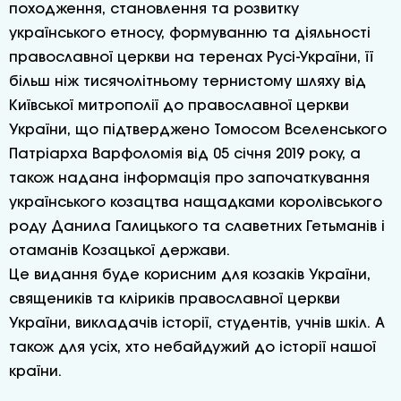
походження, становлення та розвитку
українського етносу, формуванню та діяльності
православної церкви на теренах Русі-України, її
більш ніж тисячолітньому тернистому шляху від
Київської митрополії до православної церкви
України, що підтверджено Томосом Вселенського
Патріарха Варфоломія від 05 січня 2019 року, а
також надана інформація про започаткування
українського козацтва нащадками королівського
роду Данила Галицького та славетних Гетьманів і
отаманів Козацької держави.
Це видання буде корисним для козаків України,
священиків та кліриків православної церкви
України, викладачів історії, студентів, учнів шкіл. А
також для усіх, хто небайдужий до історії нашої
країни.