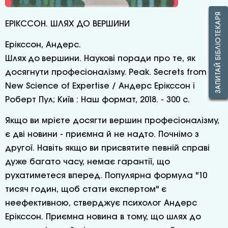
ЗАПИТАЙ БІБЛІОТЕКАРЯ
ЕРІКССОН. ШЛЯХ ДО ВЕРШИНИ
Ерікссон, Андерс.
Шлях до вершини. Наукові поради про те, як
досягнути професіоналізму. Peak. Secrets from the
New Science of Expertise / Андерс Ерікссон і
Роберт Пул; Київ : Наш формат, 2018. - 300 с.
Якщо ви мрієте досягти вершин професіоналізму,
є дві новини - приємна й не надто. Почнімо з
другої. Навіть якщо ви присвятите певній справі
дуже багато часу, немає гарантії, що
рухатиметеся вперед. Популярна формула "10
тисяч годин, щоб стати експертом" є
неефективною, стверджує психолог Андерс
Ерікссон. Приємна новина в тому, що шлях до