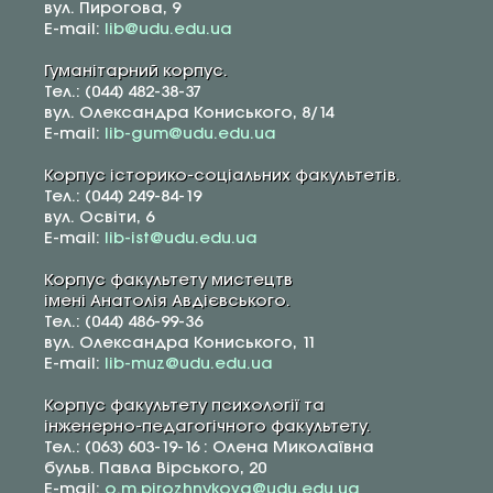
вул. Пирогова, 9
E-mail:
lib@udu.edu.ua
Гуманітарний корпус.
Тел.: (044) 482-38-37
вул. Олександра Кониського, 8/14
E-mail:
lib-gum@udu.edu.ua
Корпус історико-соціальних факультетів.
Тел.: (044) 249-84-19
вул. Освіти, 6
E-mail:
lib-ist@udu.edu.ua
Корпус факультету мистецтв
імені Анатолія Авдієвського.
Тел.: (044) 486-99-36
вул. Олександра Кониського, 11
E-mail:
lib-muz@udu.edu.ua
Корпус факультету психології та
інженерно-педагогічного факультету.
Тел.: (063) 603-19-16 : Олена Миколаївна
бульв. Павла Вірського, 20
E-mail:
o.m.pirozhnykova@udu.edu.ua