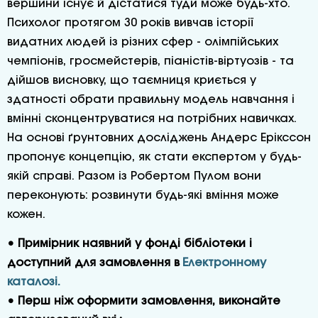
вершини існує й дістатися туди може будь-хто.
Психолог протягом 30 років вивчав історії
видатних людей із різних сфер - олімпійських
чемпіонів, гросмейстерів, піаністів-віртуозів - та
дійшов висновку, що таємниця криється у
здатності обрати правильну модель навчання і
вмінні сконцентруватися на потрібних навичках.
На основі ґрунтовних досліджень Андерс Ерікссон
пропонує концепцію, як стати експертом у будь-
якій справі. Разом із Робертом Пулом вони
переконують: розвинути будь-які вміння може
кожен.
• Примірник наявний у фонді бібліотеки і
доступний для замовлення в
Електронному
каталозі.
• Перш ніж оформити замовлення, виконайте