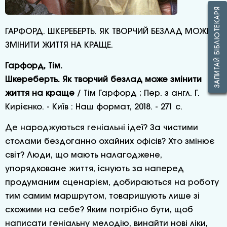
ЗАПИТАЙ БІБЛІОТЕКАРЯ
ГАРФОРД. ШКЕРЕБЕРТЬ. ЯК ТВОРЧИЙ БЕЗЛАД МОЖЕ
ЗМІНИТИ ЖИТТЯ НА КРАЩЕ.
Гарфорд, Тім.
Шкереберть. Як творчий безлад може змінити
життя на краще
/ Тім Гарфорд ; Пер. з англ. Г.
Кирієнко. - Київ : Наш формат, 2018. - 271 с.
Де народжуються геніальні ідеї? За чистими
столами бездоганно охайних офісів? Хто змінює
світ? Люди, що мають налагоджене,
упорядковане життя, існують за наперед
продуманим сценарієм, добираються на роботу
тим самим маршрутом, товаришують лише зі
схожими на себе? Яким потрібно бути, щоб
написати геніальну мелодію, винайти нові ліки,