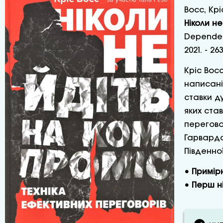
Восс, Крі
Ніколи не
Depended 
2021. - 263
Кріс Вос
написані
ставки д
яких став
перегово
Гарвардс
Південно
• Примір
• Перш н