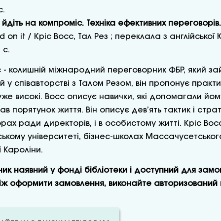
с.
 йдіть на компроміс. Техніка ефективних переговорів.
on it / Кріс Восс, Тал Рез ; переклала з англійської Ю
 с.
с - колишній міжнародний переговорник ФБР, який зай
й у співавторстві з Талом Резом, він пропонує практ
уже високі. Восс описує навички, які допомагали йо
ав порятунок життя. Він описує дев’ять тактик і стра
рах ради директорів, і в особистому житті. Кріс Восс
ькому університеті, бізнес-школах Массачусетського
ї Кароліни.
ник наявний у фонді бібліотеки і доступний для замо
іж оформити замовлення, виконайте авторизований в