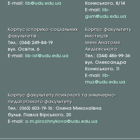
E-mail:
lib@udu.edu.ua
Кониського, 8/14
E-mail:
lib-
gum@udu.edu.ua
Корпус історико-соціальних
Корпус факультету
факультетів.
мистецтв
Тел.: (044) 249-84-19
імені Анатолія
вул. Освіти, 6
Авдієвського.
E-mail:
lib-ist@udu.edu.ua
Тел.: (044) 486-99-36
вул. Олександра
Кониського, 11
E-mail:
lib-
muz@udu.edu.ua
Корпус факультету психології та інженерно-
педагогічного факультету.
Тел.: (063) 603-19-16 : Олена Миколаївна
бульв. Павла Вірського, 20
E-mail:
o.m.pirozhnykova@udu.edu.ua