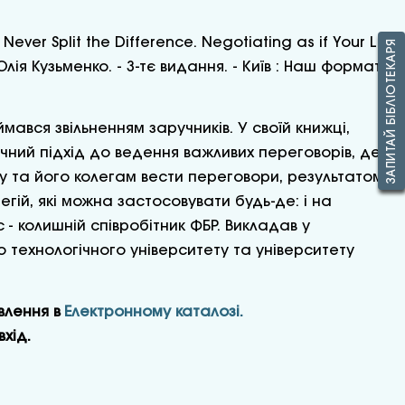
Never Split the Difference. Negotiating as if Your Life
ЗАПИТАЙ БІБЛІОТЕКАРЯ
лія Кузьменко. - 3-тє видання. - Київ : Наш формат,
мався звільненням заручників. У своїй книжці,
ичний підхід до ведення важливих переговорів, де
му та його колегам вести переговори, результатом
тегій, які можна застосовувати будь-де: і на
 - колишній співробітник ФБР. Викладав у
 технологічного університету та університету
влення в
Електронному каталозі.
хід.