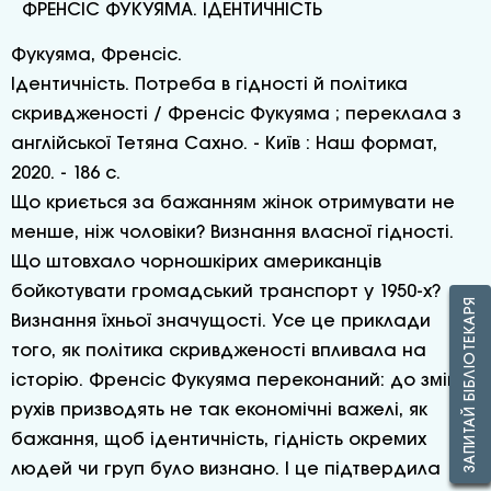
ФРЕНСІС ФУКУЯМА. ІДЕНТИЧНІСТЬ
Фукуяма, Френсіс.
Ідентичність. Потреба в гідності й політика
скривдженості / Френсіс Фукуяма ; переклала з
англійської Тетяна Сахно. - Київ : Наш формат,
2020. - 186 с.
Що криється за бажанням жінок отримувати не
менше, ніж чоловіки? Визнання власної гідності.
Що штовхало чорношкірих американців
бойкотувати громадський транспорт у 1950-х?
ЗАПИТАЙ БІБЛІОТЕКАРЯ
Визнання їхньої значущості. Усе це приклади
того, як політика скривдженості впливала на
історію. Френсіс Фукуяма переконаний: до змін і
рухів призводять не так економічні важелі, як
бажання, щоб ідентичність, гідність окремих
людей чи груп було визнано. І це підтвердила